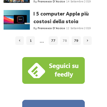
By
Francesco D'Accico
14 Settembre 2019
Posted
by
I 5 computer Apple più
costosi della stoia
By
Francesco D'Accico
12 Settembre 2019
Posted
by
…
1
77
78
79