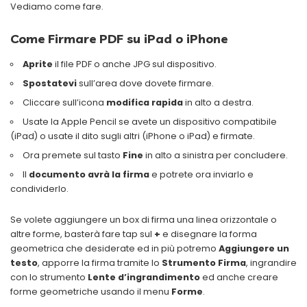
Vediamo come fare.
Come Firmare PDF su iPad o iPhone
Aprite
il file PDF o anche JPG sul dispositivo.
Spostatevi
sull’area dove dovete firmare.
Cliccare sull’icona
modifica rapida
in alto a destra.
Usate la Apple Pencil se avete un dispositivo compatibile
(iPad) o usate il dito sugli altri (iPhone o iPad) e firmate.
Ora premete sul tasto
Fine
in alto a sinistra per concludere.
Il
documento avrà la firma
e potrete ora inviarlo e
condividerlo.
Se volete aggiungere un box di firma una linea orizzontale o
altre forme, basterà fare tap sul
+
e disegnare la forma
geometrica che desiderate ed in più potremo
Aggiungere un
testo
, apporre la firma tramite lo
Strumento Firma
, ingrandire
con lo strumento
Lente d’ingrandimento
ed anche creare
forme geometriche usando il menu
Forme
.