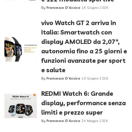
By
Francesco D'Accico
16 Giugno 2026
Posted
by
vivo Watch GT 2 arriva in
Italia: Smartwatch con
display AMOLED da 2,07″,
autonomia fino a 25 giorni e
funzioni avanzate per sport
e salute
By
Francesco D'Accico
10 Giugno 2026
Posted
by
REDMI Watch 6: Grande
display, performance senza
limiti e prezzo super
By
Francesco D'Accico
24 Maggio 2026
Posted
by