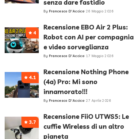
senza dare fastidio
By
Francesco D'Accico
26 Maggio 2026
Posted
by
Recensione EBO Air 2 Plus:
4
Robot con AI per compagnia
e video sorveglianza
By
Francesco D'Accico
17 Maggio 2026
Posted
by
Recensione Nothing Phone
4.1
(4a) Pro: Mi sono
innamorato!!!
By
Francesco D'Accico
27 Aprile 2026
Posted
by
Recensione FiiO UTWS5: Le
3.7
cuffie Wireless di un altro
pianeta