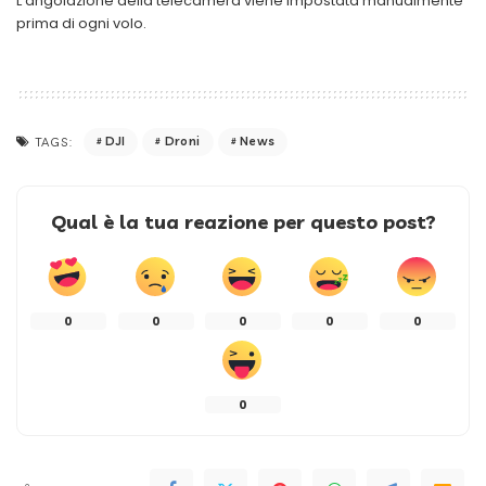
L’angolazione della telecamera viene impostata manualmente
prima di ogni volo.
DJI
Droni
News
TAGS:
Qual è la tua reazione per questo post?
0
0
0
0
0
0