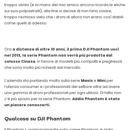
troppo vento (e la mano del mio amico ancora ricorda le eliche
sui suoi polpastrelli), alla fine si decise di non farlo volare,
troppo rischioso visto che i droni di allora non erano così stabili
come quelli di adesso.
Ora
a distanza di oltre 10 anni, il primo DJI Phantom uscì
nel 2013, la serie Phantom non verrà più prodotta dal
colosso Cinese
, in favore di modelli più compatti e pieghevoli
che sono molto più richiesti dal mercato.
L’azienda sta puntando molto sulla serie
Mavic
e
Mini
per
l’utenza consumer e i professionisti del settore oltre ad avere
una gamma di droni professionali per ogni utilizzo. Di fatto non
c’è più spazio per la serie Phantom.
Addio Phantom è stato
un piacere conoscerti.
Qualcosa su DJI Phantom
Il Phantom 1, originariamente noto come Phantom, è stato