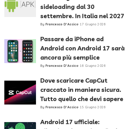
sideloading dal 30
settembre. In Italia nel 2027
By
Francesco D'Accico
17 Giugno 2026
Posted
by
Passare da iPhone ad
Android con Android 17 sarà
ancora più semplice
By
Francesco D'Accico
16 Giugno 2026
Posted
by
Dove scaricare CapCut
craccato in maniera sicura.
Tutto quello che devi sapere
By
Francesco D'Accico
15 Giugno 2026
Posted
by
Android 17 ufficiale: