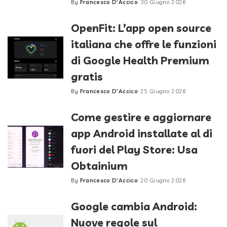
By
Francesco D'Accico
30 Giugno 2026
Posted
by
OpenFit: L’app open source
italiana che offre le funzioni
di Google Health Premium
gratis
By
Francesco D'Accico
25 Giugno 2026
Posted
by
Come gestire e aggiornare
app Android installate al di
fuori del Play Store: Usa
Obtainium
By
Francesco D'Accico
20 Giugno 2026
Posted
by
Google cambia Android:
Nuove regole sul