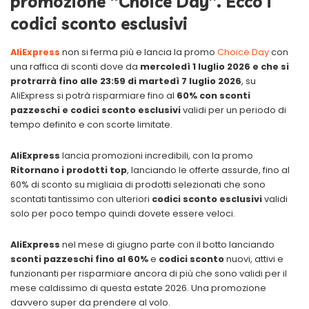
promozione “Choice Day”. Ecco i
codici sconto esclusivi
AliExpress
non si ferma più e lancia la promo
Choice Day
con
una raffica di sconti dove da
mercoledì 1 luglio 2026 e che si
protrarrà fino alle 23:59 di martedì 7 luglio 2026
, su
AliExpress si potrà risparmiare fino al
60% con sconti
pazzeschi e codici sconto esclusivi
validi per un periodo di
tempo definito e con scorte limitate.
AliExpress
lancia promozioni incredibili, con la promo
Ritornano i prodotti top
, lanciando le offerte assurde, fino al
60% di sconto su migliaia di prodotti selezionati che sono
scontati tantissimo con ulteriori
codici sconto esclusivi
validi
solo per poco tempo quindi dovete essere veloci.
AliExpress
nel mese di giugno parte con il botto lanciando
sconti pazzeschi fino al 60%
e
codici sconto
nuovi, attivi e
funzionanti per risparmiare ancora di più che sono validi per il
mese caldissimo di questa estate 2026. Una promozione
davvero super da prendere al volo.