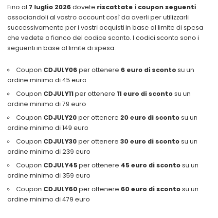
Fino al
7 luglio 2026
dovete
riscattate i coupon
seguenti
associandoli al vostro account così da averli per utilizzarli
successivamente per i vostri acquisti in base al limite di spesa
che vedete a fianco del codice sconto. I codici sconto sono i
seguenti in base al limite di spesa:
Coupon
CDJULY06
per ottenere
6 euro di sconto
su un
ordine minimo di 45 euro
Coupon
CDJULY11
per ottenere
11 euro di sconto
su un
ordine minimo di 79 euro
Coupon
CDJULY20
per ottenere
20 euro di sconto
su un
ordine minimo di 149 euro
Coupon
CDJULY30
per ottenere
30 euro di sconto
su un
ordine minimo di 239 euro
Coupon
CDJULY45
per ottenere
45 euro di sconto
su un
ordine minimo di 359 euro
Coupon
CDJULY60
per ottenere
60 euro di sconto
su un
ordine minimo di 479 euro