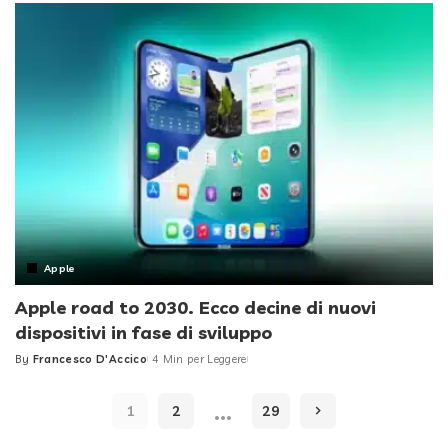
Apple
Apple road to 2030. Ecco decine di nuovi
dispositivi in fase di sviluppo
By
Francesco D'Accico
4 Min per Leggere
Posted
by
…
1
2
29