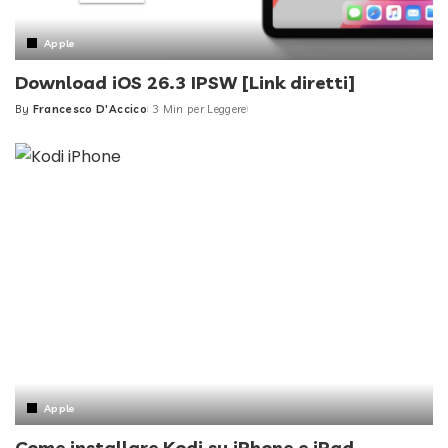
Apple
Download iOS 26.3 IPSW [Link diretti]
By
Francesco D'Accico
3 Min per Leggere
Posted
by
Apple
Come installare Kodi su iPhone e iPad