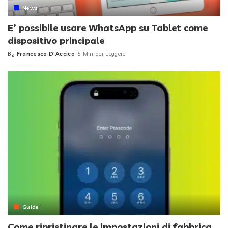
News
E’ possibile usare WhatsApp su Tablet come
dispositivo principale
By
Francesco D'Accico
5 Min per Leggere
Posted
by
Guide
Come ripristinare le impostazioni di fabbrica