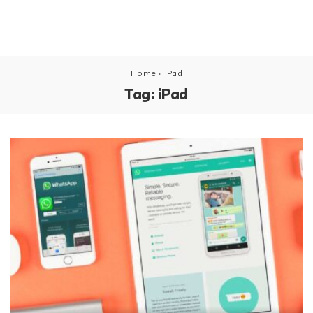
Home
»
iPad
Tag:
iPad