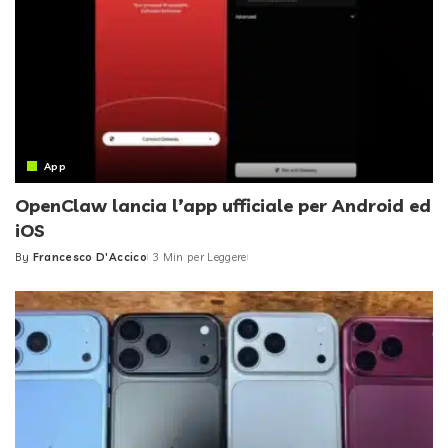
App
OpenClaw lancia l’app ufficiale per Android ed
iOS
By
Francesco D'Accico
3 Min per Leggere
Posted
by