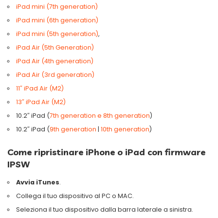
iPad mini (7th generation)
iPad mini (6th generation)
iPad mini (5th generation)
,
iPad Air (5th Generation)
iPad Air (4th generation)
iPad Air (3rd generation)
11″ iPad Air (M2)
13″ iPad Air (M2)
10.2″ iPad (
7th generation e 8th generation
)
10.2″ iPad (
9th generation
|
10th generation
)
Come ripristinare iPhone o iPad con firmware
IPSW
Avvia iTunes
.
Collega il tuo dispositivo al PC o MAC.
Seleziona il tuo dispositivo dalla barra laterale a sinistra.