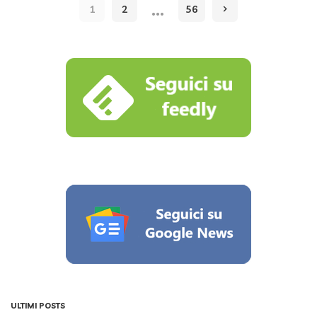
…
1
2
56
ULTIMI POSTS