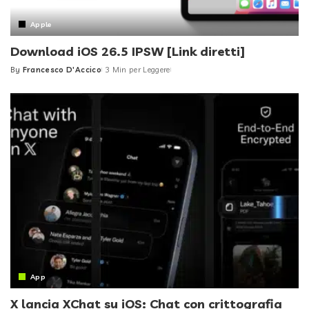
Apple
Download iOS 26.5 IPSW [Link diretti]
By
Francesco D'Accico
3 Min per Leggere
Posted
by
App
X lancia XChat su iOS: Chat con crittografia