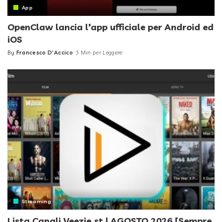
App
OpenClaw lancia l’app ufficiale per Android ed
iOS
By
Francesco D'Accico
3 Min per Leggere
Posted
by
Streaming
Lista Canali Veezie.st | AGOSTO 2026 [Sempre