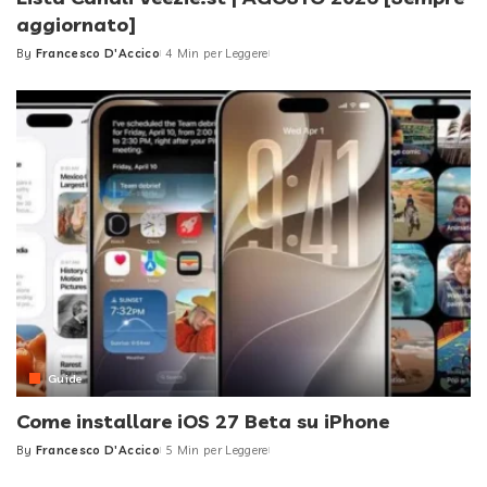
aggiornato]
By
Francesco D'Accico
4 Min per Leggere
Posted
by
Guide
Come installare iOS 27 Beta su iPhone
By
Francesco D'Accico
5 Min per Leggere
Posted
by