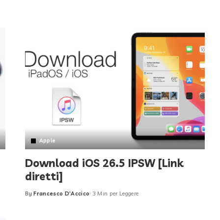
by
Apple
Download iOS 26.5 IPSW [Link
diretti]
By
Francesco D'Accico
3 Min per Leggere
Posted
by