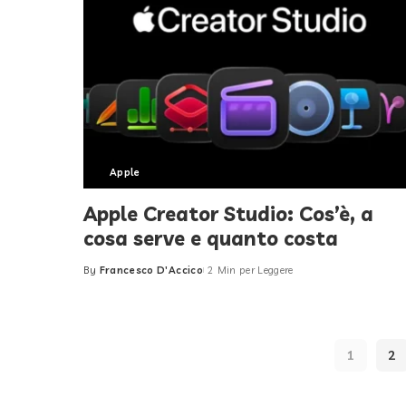
Apple
Apple Creator Studio: Cos’è, a
cosa serve e quanto costa
By
Francesco D'Accico
2 Min per Leggere
Posted
by
1
2