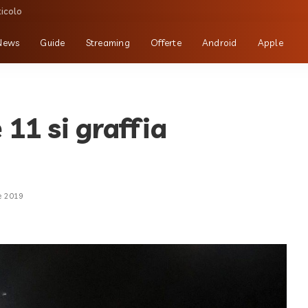
ticolo
News
Guide
Streaming
Offerte
Android
Apple
 11 si graffia
e 2019