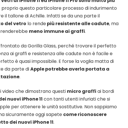
i
vetri di iPhone 11 ed iPhone 11 Pro sono molto più
 proprio questo particolare processo di indurimento
il tallone di Achille. Infatti se da una parte il
o del vetro
lo rende
più resistente alle cadute
, ma
o renderebbe
meno immune ai graffi
.
ffrontato da Gorilla Glass, perché trovare il perfetto
nza ai graffi e resistenza alle cadute non è facile e
fetto è quasi impossibile. E forse la voglia matta di
te da parte di
Apple potrebbe averla portata a
ttazione
.
ei video che dimostrano questi
micro graffi
ai bordi
dei nuovi iPhone 11
con tanti utenti infuriati che si
Apple per ottenere le unità sostitutive. Non sappiamo
o ma sicuramente oggi sapete
come riconoscere
tto dei nuovi iPhone 11
.