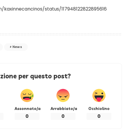
om/kaxinnecancinos/status/117948122822895616
News
azione per questo post?
Assonnato/a
Arrabbiato/a
Occhiolino
0
0
0