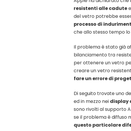
Apple ha dichiarato che 
resistenti alle cadute
e
del vetro potrebbe essere 
processo di induriment
che allo stesso tempo l
Il problema è stato già a
bilanciamento tra resiste
per ottenere un vetro per
creare un vetro resisten
fare un errore di proge
Di seguito trovate uno d
ed in mezzo nei
display 
sono rivolti al supporto 
se il problema è diffus
questo particolare dife