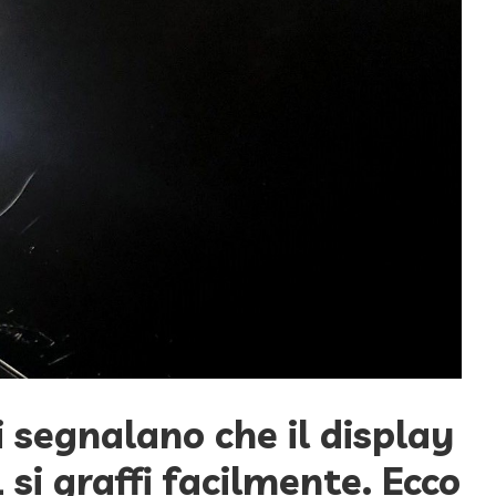
i segnalano che il display
 si graffi facilmente. Ecco