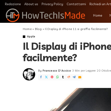
Redazione
About us
Privacy Policy
Contattami
Richiedi un Ar
Home
Home
»
Blog
»
Il Display di iPhone 11 si graffia facilmente?
Apple
Il Display di iPhone
facilmente?
By
Francesco D'Accico
3 Min per Leggere
20 Ottobr
Posted
by