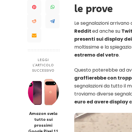
le prove
Le segnalazioni arrivano d
Reddit
ed anche su
Twi
presenti sui display dei
moltissime e la spiegazi
estremo del vetro
.
LEGGI
L’ARTICOLO
Questo poterebbe ad av
SUCCESSIVO
graffierebbe con tropp
segnalazioni da tutto il
troviamo diverse segnalaz
euro ed avere display c
Amazon svela
tutto sui
prossimi
Google Pixel 11