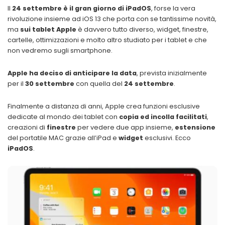
Il
24 settembre è il gran giorno di iPadOS
, forse la vera
rivoluzione insieme ad iOS 13 che porta con se tantissime novità,
ma
sui tablet Apple
è davvero tutto diverso, widget, finestre,
cartelle, ottimizzazioni e molto altro studiato per i tablet e che
non vedremo sugli smartphone.
Apple ha deciso di anticipare la data
, prevista inizialmente
per il
30 settembre
con quella del
24 settembre
.
Finalmente a distanza di anni, Apple crea funzioni esclusive
dedicate al mondo dei tablet con
copia ed incolla facilitati
,
creazioni di
finestre
per vedere due app insieme,
estensione
del portatile MAC grazie all’iPad e
widget
esclusivi. Ecco
iPadOS
.