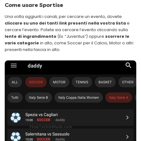
Come usare Sportise
Una volta aggiunti i canali, per cercare un evento, dovete
cliccare su uno dei tanti link presenti nella vostra lista
e
cercare l’evento. Potete sia cercare l’evento cliccando sulla
lente di ingrandimento
(Ex. “Juventus”) oppure
scorrere le
varie categorie
in alto, come Soccer per il Calcio, Motor o altri
presenti nella fascia in alto.