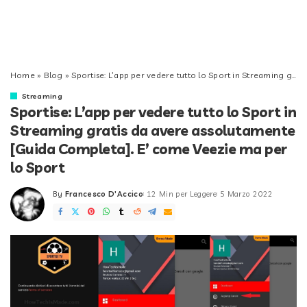
Home
»
Blog
»
Sportise: L’app per vedere tutto lo Sport in Streaming gratis da avere assolutamente [Guida Completa]. E’ come Veezie ma per lo Sport
Streaming
Sportise: L’app per vedere tutto lo Sport in
Streaming gratis da avere assolutamente
[Guida Completa]. E’ come Veezie ma per
lo Sport
By
Francesco D'Accico
12 Min per Leggere
5 Marzo 2022
Posted
by