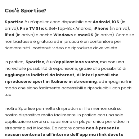
Cos’è Sportise?
Sportise
è un’applicazione disponibile per
Android
,
iOS
(in
arrivo),
Fire TV Stick
, Set-Top-Box Android,
iPhone
(in arrivo),
iPad
(in arrivo) e anche
Windows
e
macOS
(in arrivo). Come se
non bastasse è gratuita ed in pratica è un contenitore per
ricevere tutti i contenuti video da riprodurre dove volete.
In pratica,
Sportise
, è un’
applicazione vuota
, ma con una
incredibile possibilità di espansione, grazie alla possibilità di
aggiungere indirizzi da internet, di interi portali che
riproducono sport in Italiano in streaming
, ed impaginarli in
modo che siano facilmente accessibili e riproducibili con pochi
tap.
Inoltre Sportise permette di riprodurre i file memorizzati sul
nostro dispositivo molto facilmente. In pratica con una sola
applicazione avrai a disposizione un player unico per video in
streaming ed in locale. Da notare come
non è presente
nessun contenuto all’interno dell’app ma i link dovete