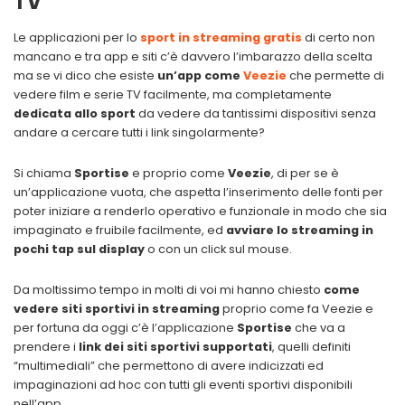
TV
Le applicazioni per lo
sport in streaming gratis
di certo non
mancano e tra app e siti c’è davvero l’imbarazzo della scelta
ma se vi dico che esiste
un’app come
Veezie
che permette di
vedere film e serie TV facilmente, ma completamente
dedicata allo sport
da vedere da tantissimi dispositivi senza
andare a cercare tutti i link singolarmente?
Si chiama
Sportise
e proprio come
Veezie
, di per se è
un’applicazione vuota, che aspetta l’inserimento delle fonti per
poter iniziare a renderlo operativo e funzionale in modo che sia
impaginato e fruibile facilmente, ed
avviare lo streaming in
pochi tap sul display
o con un click sul mouse.
Da moltissimo tempo in molti di voi mi hanno chiesto
come
vedere siti sportivi in streaming
proprio come fa Veezie e
per fortuna da oggi c’è l’applicazione
Sportise
che va a
prendere i
link dei siti sportivi supportati
, quelli definiti
“multimediali” che permettono di avere indicizzati ed
impaginazioni ad hoc con tutti gli eventi sportivi disponibili
nell’app.