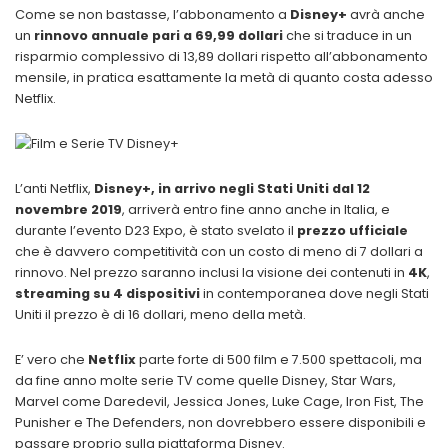
Come se non bastasse, l’abbonamento a
Disney+
avrà anche
un
rinnovo annuale pari a 69,99 dollari
che si traduce in un
risparmio complessivo di 13,89 dollari rispetto all’abbonamento
mensile, in pratica esattamente la metà di quanto costa adesso
Netflix.
L’anti Netflix,
Disney+, in arrivo negli Stati Uniti dal 12
novembre 2019
, arriverà entro fine anno anche in Italia, e
durante l’evento D23 Expo, è stato svelato il
prezzo ufficiale
che è davvero competitività con un costo di meno di 7 dollari a
rinnovo. Nel prezzo saranno inclusi la visione dei contenuti in
4K
,
streaming su 4 dispositivi
in contemporanea dove negli Stati
Uniti il prezzo è di 16 dollari, meno della metà.
E’ vero che
Netflix
parte forte di 500 film e 7.500 spettacoli, ma
da fine anno molte serie TV come quelle Disney, Star Wars,
Marvel come Daredevil, Jessica Jones, Luke Cage, Iron Fist, The
Punisher e The Defenders, non dovrebbero essere disponibili e
passare proprio sulla piattaforma Disney.