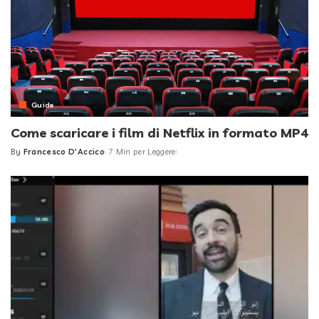
Guide
Come scaricare i film di Netflix in formato MP4
By
Francesco D'Accico
7 Min per Leggere
Posted
by