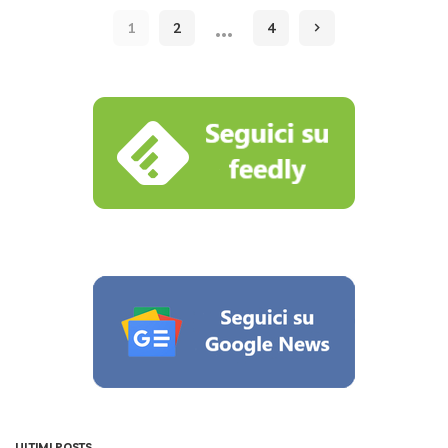
by
…
1
2
4
ULTIMI POSTS