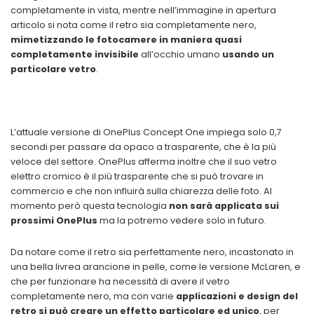
completamente in vista, mentre nell’immagine in apertura
articolo si nota come il retro sia completamente nero,
mimetizzando le fotocamere in maniera quasi
completamente invisibile
all’occhio umano
usando un
particolare vetro
.
L’attuale versione di OnePlus Concept One impiega solo 0,7
secondi per passare da opaco a trasparente, che è la più
veloce del settore. OnePlus afferma inoltre che il suo vetro
elettro cromico è il più trasparente che si può trovare in
commercio e che non influirà sulla chiarezza delle foto. Al
momento però questa tecnologia
non sarà applicata sui
prossimi OnePlus
ma la potremo vedere solo in futuro.
Da notare come il retro sia perfettamente nero, incastonato in
una bella livrea arancione in pelle, come le versione McLaren, e
che per funzionare ha necessità di avere il vetro
completamente nero, ma con varie
applicazioni e design del
retro si può creare un effetto particolar
e ed
unico
, per