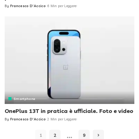
By
Francesco D'Accico
6 Min per Leggere
Posted
by
Smartphone
OnePlus 13T in pratica è ufficiale. Foto e video
By
Francesco D'Accico
2 Min per Leggere
Posted
by
…
1
2
9