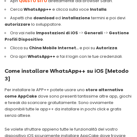
Apri
QUESTO SITO
direttamente dal browser Safari.
Cerca
WhatsApp++
e clicca sulla voce
Installa
.
Aspetti che
download
ed
installazione
termini e poi devi
autorizzare
lo sviluppatore.
Ora vai nelle
Impostazioni di iOS
->
Generali
->
Gestione
Profili Dispositivo
.
Clicca su
China Mobile Internet..
e poi su
Autorizza
.
Ora apri
WhatsApp++
e fai il login con le tue credenziali.
Come installare WhatsApp++ su iOS [Metodo
3]
Per installare le APP++ potete usare uno
store alternativo
come AppCake
dove sono presenti tantissime altre app, giochi
e tweak da scaricare gratuitamente. Sono ovviamente
disponibili tutte le app++ da installare in pochi click e gratis
senza attese.
Se volete sfruttare appieno tutte le funzionalità del vostro
dispositivo iOS sicuramente installare AppCake dove trovare