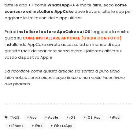
tutte le app ++ come
WhatsApp++
e molte altre, ecco
come
scaricare ed installare AppCake
dove trovare tutte le app per
aggirare le limitazioni delle app ufficiali.
Potrai
installare lo store AppCake su iOS
leggendo la nostra
guida su
COME INSTALLARE APPCAKE [GUIDA CON FOTO]
.
Installando AppCake avrete accesso ad un mondo di app
gratuite facili da scaricare senza avere il jailbreak attivo sul
vostro dispositivo Apple
Da ricordare come questo articolo sia scritto a puro titolo
informatico senza alcun scopo finale e non vuole incentivare
alla pirateria.
App
Apple
iOS
iOS App
iPad
TAGS:
iPhone
iPod
WhatsApp