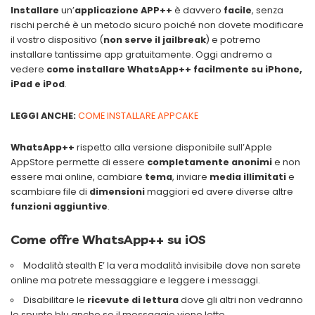
Installare
un’
applicazione APP++
è davvero
facile
, senza
rischi perché è un metodo sicuro poiché non dovete modificare
il vostro dispositivo (
non serve il jailbreak
) e potremo
installare tantissime app gratuitamente. Oggi andremo a
vedere
come installare
WhatsApp++ facilmente su iPhone,
iPad e iPod
.
LEGGI ANCHE:
COME INSTALLARE APPCAKE
WhatsApp++
rispetto alla versione disponibile sull’Apple
AppStore permette di
essere
completamente anonimi
e non
essere mai online, cambiare
tema
, inviare
media illimitati
e
scambiare file di
dimensioni
maggiori ed avere diverse altre
funzioni aggiuntive
.
Come offre WhatsApp++ su iOS
Modalità stealth E’ la vera modalità invisibile dove non sarete
online ma potrete messaggiare e leggere i messaggi.
Disabilitare le
ricevute di lettura
dove gli altri non vedranno
le spunte blu anche se il messaggio viene letto.