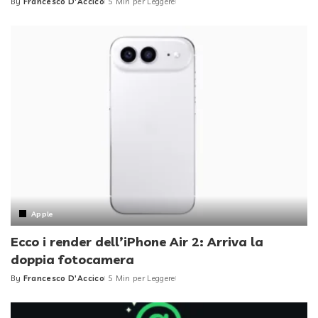
By
Francesco D'Accico
5 Min per Leggere
Posted
by
Apple
Ecco i render dell’iPhone Air 2: Arriva la
doppia fotocamera
By
Francesco D'Accico
5 Min per Leggere
Posted
by