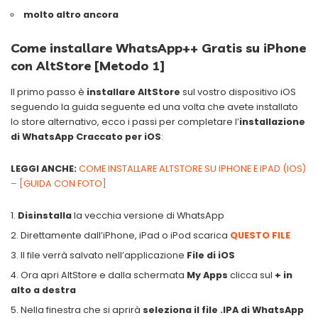
molto altro ancora
Come installare WhatsApp++ Gratis su iPhone
con AltStore [Metodo 1]
Il primo passo è
installare AltStore
sul vostro dispositivo iOS
seguendo la guida seguente ed una volta che avete installato
lo store alternativo, ecco i passi per completare l’
installazione
di WhatsApp Craccato per iOS
:
LEGGI ANCHE:
COME INSTALLARE ALTSTORE SU IPHONE E IPAD (IOS)
– [GUIDA CON FOTO]
Disinstalla
la vecchia versione di WhatsApp
Direttamente dall’iPhone, iPad o iPod scarica
QUESTO FILE
Il file verrà salvato nell’applicazione
File di iOS
Ora apri AltStore e dalla schermata
My Apps
clicca sul
+ in
alto a destra
Nella finestra che si aprirà
seleziona il file .IPA di WhatsApp