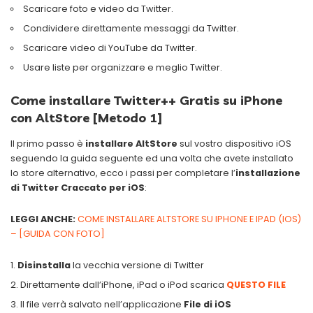
Scaricare foto e video da Twitter.
Condividere direttamente messaggi da Twitter.
Scaricare video di YouTube da Twitter.
Usare liste per organizzare e meglio Twitter.
Come installare Twitter++ Gratis su iPhone
con AltStore [Metodo 1]
Il primo passo è
installare AltStore
sul vostro dispositivo iOS
seguendo la guida seguente ed una volta che avete installato
lo store alternativo, ecco i passi per completare l’
installazione
di Twitter
Craccato per iOS
:
LEGGI ANCHE:
COME INSTALLARE ALTSTORE SU IPHONE E IPAD (IOS)
– [GUIDA CON FOTO]
Disinstalla
la vecchia versione di Twitter
Direttamente dall’iPhone, iPad o iPod scarica
QUESTO FILE
Il file verrà salvato nell’applicazione
File di iOS