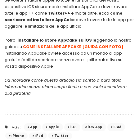
Se volete sfruttare appieno tutte le funzionalità del vostro
dispositivo iOS sicuramente installare AppCake dove trovare
tutte le app ++ come
Twitter++
e molte altre, ecco
come
scaricare ed installare AppCake
dove trovare tutte le app per
aggirare le limitazioni delle app ufficiali.
Potrai
installare lo store AppCake su iOS
leggendo la nostra
guida su
COME INSTALLARE APPCAKE [GUIDA CON FOTO]
.
Installando AppCake avrete accesso ad un mondo di app
gratuite facili da scaricare senza avere il jailbreak attivo sul
vostro dispositivo Apple
Da ricordare come questo articolo sia scritto a puro titolo
informatico senza alcun scopo finale e non vuole incentivare
alla pirateria.
App
Apple
iOS
iOS App
iPad
TAGS:
iPhone
iPod
Twitter