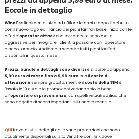
prezzi da appena 5,99 euro al mese.
Eccole in dettaglio
WindTre
finalmente inizia ad affilare le armi e dopo il debutto
con il nuovo logo ed il lancio dei piani tariffari base, inizia con le
offerte
operator attack
che ovviamente sono molto
aggressive per invogliare i clienti a passare con l’operatore
bianco-arancio. Andiamo a scoprire tutti i piani tariffari
disponibili in questo mese.
Prezzi, bundle e dettagli sono diversi
e si parte da appena
5,99 euro al mese fino a 9,99 euro
con il
costo di
attivazione
sempre gratuito, mentre il
costo della SIM
è
fissato in 10 euro e le promozioni variano solo in base
all’
operatore di provenienza
, con quelli virtuali ed iliad che
sono oggetto di sconti importanti sul rinnovo mensile.
QUI
trovate tutti i dettagli delle varie promozioni che sono
attualmente disponibili sul sito WindTre con i link dove