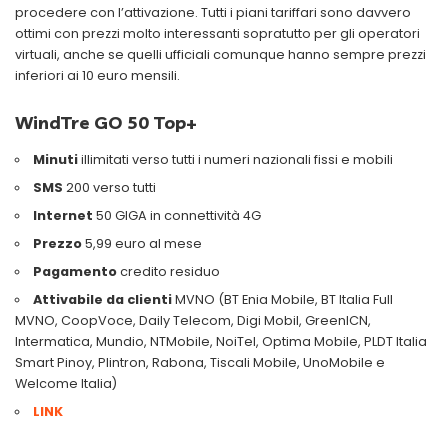
procedere con l’attivazione. Tutti i piani tariffari sono davvero
ottimi con prezzi molto interessanti sopratutto per gli operatori
virtuali, anche se quelli ufficiali comunque hanno sempre prezzi
inferiori ai 10 euro mensili.
WindTre GO 50 Top+
Minuti
illimitati verso tutti i numeri nazionali fissi e mobili
SMS
200 verso tutti
Internet
50 GIGA in connettività 4G
Prezzo
5,99 euro al mese
Pagamento
credito residuo
Attivabile da clienti
MVNO (BT Enia Mobile, BT Italia Full
MVNO, CoopVoce, Daily Telecom, Digi Mobil, GreenICN,
Intermatica, Mundio, NTMobile, NoiTel, Optima Mobile, PLDT Italia
Smart Pinoy, Plintron, Rabona, Tiscali Mobile, UnoMobile e
Welcome Italia)
LINK