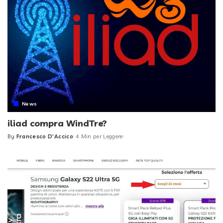
News
iliad compra WindTre?
By
Francesco D'Accico
4 Min per Leggere
Posted
by