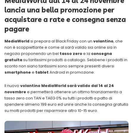
MediaWorld dal 14 al 24 novembre
lancia una bella promozione per
acquistare a rate e consegna senza
pagare
MediaWorld
si prepara al Black Friday con un
volantino
, che
non è scoppiettante e come al sarà valido sia online sia in
negozio proponendo un bel
tasso zero
e la
consegna
gratuita
su tantissimi prodotti a catalogo. Sebbene i prodotti in
sconto non siano tantissimi sono sempre presenti diversi
smartphone
e
tablet
Android in promozione.
Il nuovo
volantino MediaWorld sarà valido dal 14 al 24
novembre
e permetterà ottenere un ottimo finanziamento a
tasso zero con TAN e TAEG 0% su tutti i prodotti a patto di
spendere almeno 199 euro ed unire anche la consegna gratuita
su molti prodotti per risparmiare altro 10-15 euro.