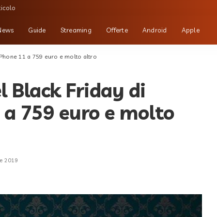
ticolo
News
Guide
Streaming
Offerte
Android
Apple
 iPhone 11 a 759 euro e molto altro
l Black Friday di
 a 759 euro e molto
e 2019