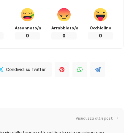
Assonnato/a
Arrabbiato/a
Occhiolino
0
0
0
Condividi su Twitter
Visualizza altri post
a sin dalla tenera età, coltivo la mia passione con