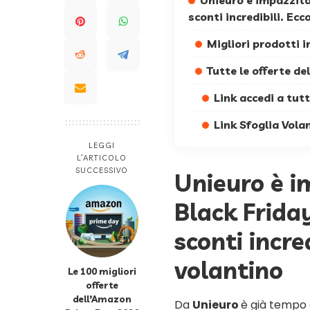
Unieuro è impazzito
sconti incredibili. Ecc
Migliori prodotti i
Tutte le offerte de
Link accedi a tut
Link Sfoglia Vola
LEGGI
L’ARTICOLO
SUCCESSIVO
Unieuro è i
Black Frida
sconti incred
volantino
Le 100 migliori
offerte
dell’Amazon
Da
Unieuro
è già tempo 