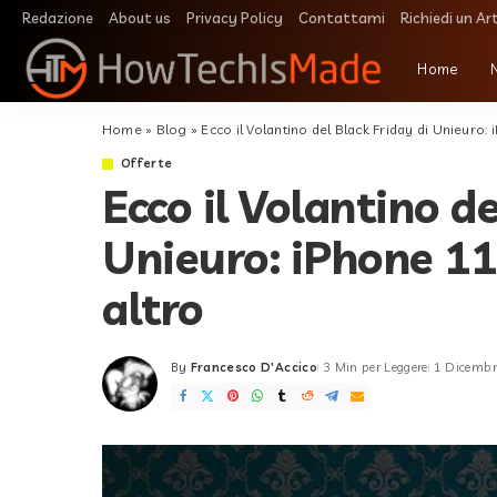
Redazione
About us
Privacy Policy
Contattami
Richiedi un Ar
Home
Home
»
Blog
»
Ecco il Volantino del Black Friday di Unieuro:
Offerte
Ecco il Volantino de
Unieuro: iPhone 11
altro
By
Francesco D'Accico
3 Min per Leggere
1 Dicembr
Posted
by