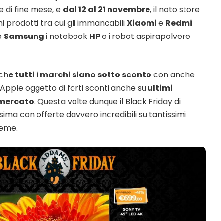
e di fine mese, e
dal 12 al 21 novembre
, il noto store
i prodotti tra cui gli immancabili
Xiaomi
e
Redmi
e
Samsung
i notebook
HP
e i robot aspirapolvere
ch
e tutti i marchi siano sotto sconto
con anche
pple oggetto di forti sconti anche su
ultimi
l mercato
. Questa volte dunque il Black Friday di
ssima con offerte davvero incredibili su tantissimi
ieme.