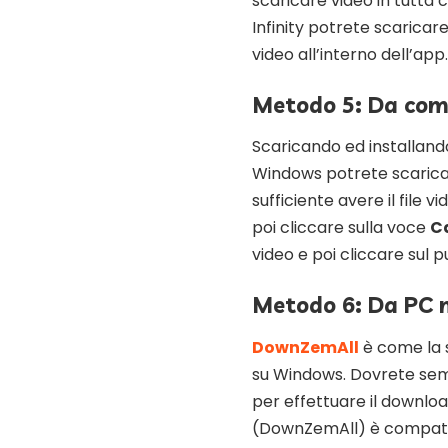
scaricare video in tutt
Infinity potrete scaricar
video all’interno dell’app.
Metodo 5: Da co
Scaricando ed installando
Windows potrete scaricar
sufficiente avere il file vi
poi cliccare sulla voce
Ca
video e poi cliccare sul 
Metodo 6: Da PC
DownZemAll
è come la 
su Windows. Dovrete sempr
per effettuare il downl
(DownZemAll) è compatib