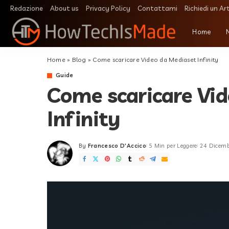
Redazione
About us
Privacy Policy
Contattami
Richiedi un Ar
Home
Home
»
Blog
»
Come scaricare Video da Mediaset Infinity
Guide
Come scaricare Vi
Infinity
By
Francesco D'Accico
5 Min per Leggere
24 Dicem
Posted
by