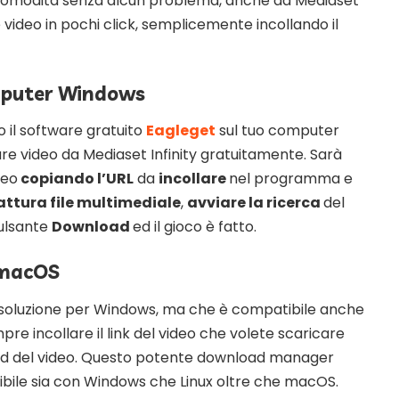
a comodità senza alcun problema, anche da Mediaset
e video in pochi click, semplicemente incollando il
mputer Windows
 il software gratuito
Eagleget
sul tuo computer
e video da Mediaset Infinity gratuitamente. Sarà
deo
copiando l’URL
da
incollare
nel programma e
ttura file multimediale
,
avviare la ricerca
del
pulsante
Download
ed il gioco è fatto.
 macOS
soluzione per Windows, ma che è compatibile anche
e incollare il link del video che volete scaricare
oad del video. Questo potente download manager
ile sia con Windows che Linux oltre che macOS.