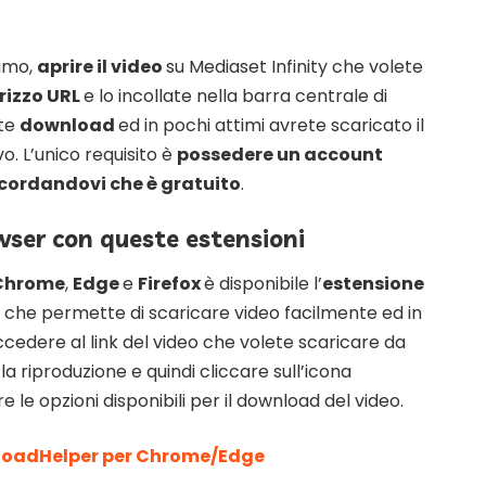
simo,
aprire il video
su Mediaset Infinity che volete
irizzo URL
e lo incollate nella barra centrale di
nte
download
ed in pochi attimi avrete scaricato il
ivo. L’unico requisito è
possedere un account
icordandovi che è gratuito
.
ser con queste estensioni
Chrome
,
Edge
e
Firefox
è disponibile l’
estensione
che permette di scaricare video facilmente ed in
ccedere al link del video che volete scaricare da
 la riproduzione e quindi cliccare sull’icona
 le opzioni disponibili per il download del video.
oadHelper per Chrome/Edge