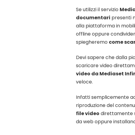
Se utilizzi il servizio
Media
documentari
presenti n
alla piattaforma in mobili
offline oppure condividerl
spiegheremo
come scar
Devi sapere che dalla pia
scaricare video direttame
video da Mediaset Infi
veloce.
Infatti semplicemente ac
riproduzione del contenu
file video
direttamente su
da web oppure installa