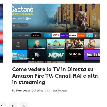
Streaming
Come vedere la TV in Diretta su
Amazon Fire TV. Canali RAI e altri
in streaming
By
Francesco D'Accico
3 Min per Leggere
Posted
by
2
3