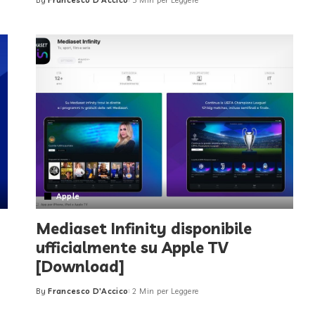
By
Francesco D'Accico
3 Min per Leggere
Posted
by
Apple
Mediaset Infinity disponibile
ufficialmente su Apple TV
[Download]
By
Francesco D'Accico
2 Min per Leggere
Posted
by