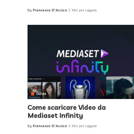
By
Francesco D'Accico
2 Min per Leggere
Posted
by
Guide
Come scaricare Video da
Mediaset Infinity
By
Francesco D'Accico
5 Min per Leggere
Posted
by