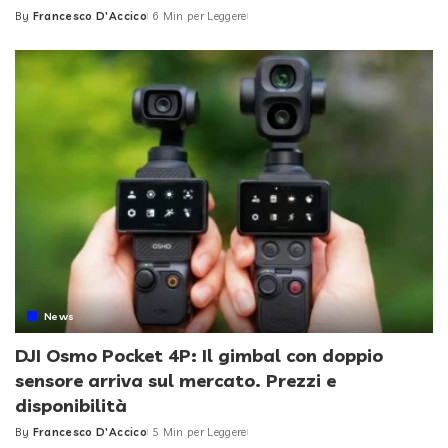
By
Francesco D'Accico
6 Min per Leggere
Posted
by
News
DJI Osmo Pocket 4P: Il gimbal con doppio
sensore arriva sul mercato. Prezzi e
disponibilità
By
Francesco D'Accico
5 Min per Leggere
Posted