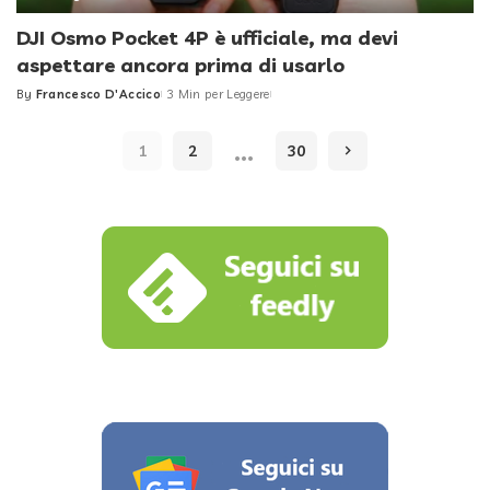
DJI Osmo Pocket 4P è ufficiale, ma devi
aspettare ancora prima di usarlo
By
Francesco D'Accico
3 Min per Leggere
Posted
by
…
1
2
30