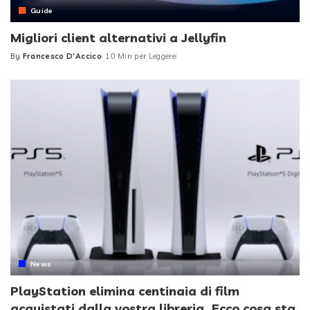
Guide
Migliori client alternativi a Jellyfin
By
Francesco D'Accico
10 Min per Leggere
Posted
by
News
PlayStation elimina centinaia di film
acquistati dalla vostra libreria. Ecco cosa sta