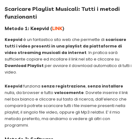
Scaricare Playlist Musicali: Tutti i metodi
funzionanti
Metodo 1: Keepvid (
LINK
)
Keepvid
è un fantastico sito web che permette di
scaricare
tutti i video presenti in una playlist da
piattaforme di
video streaming
musicali da internet
. In pratica sarà
sufficiente copiare ed incollare il link nel sito e cliccare su
Download Playlist
per avviare il download automatico di tutti i
video.
Keepvid
funziona
senza registrazione
,
senza installare
nulla, da browser e tutto
velocemente
. Dovrete inserire il link
nel box bianco e cliccare sul tasto di ricerca, dall’elenco che
comparirà potrete scaricare tutti i file insieme presenti nella
playlist, il singolo file video, oppure gli Mp3 relativi. E’ il mio
metodo preferito, ma andiamo a vedere gli altri con
programmi.