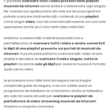
E’ possibile
scaricare tutti i video presenti nelle playlist
musicali da internet
senza andare a selezionare ogni singolo
file. Usando uno spettacolare sito web ed alcuni programmi
potrete scaricare facilmente tutti i contenuti di una
playlist
,
come singoli
video
, così da scaricarli tutti insieme con una sola
operazione anche se ci sono tanti video nella lista.
Andremo a vedere tutti i metodi funzionanti che vi
permetteranno di
scaricare tutti i video e anche convertirli
in Mp3 di una playlist presente sui portali di
musicali da
internet
. In pochi passi potremo scaricare tutti i video di una
playlist e decidere se
scaricare il video singolo
,
tutta la
playlist
ma anche
solo gli Mp3
per avere la musica in formato
audio senza video.
Le procedure sono tutte facili da seguire senza troppe
complicate guide da seguire, e se non volete usare un
programma da installare noi vi forniremo anche un fantastico
sito web da usare da web per
scaricare le playlist da
piattaforme di video streaming
musicali da internet
.
Andiamo a scoprire come fare.