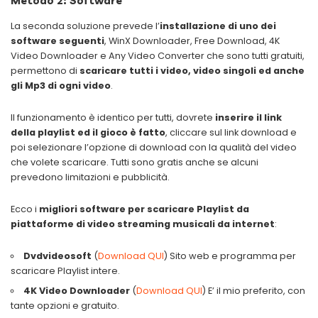
Metodo 2: Software
La seconda soluzione prevede l’
installazione di uno dei
software seguenti
, WinX Downloader, Free Download, 4K
Video Downloader e Any Video Converter che sono tutti gratuiti,
permettono di
scaricare tutti i video, video singoli ed anche
gli Mp3 di ogni video
.
Il funzionamento è identico per tutti, dovrete
inserire il link
della playlist ed il gioco è fatto
, cliccare sul link download e
poi selezionare l’opzione di download con la qualità del video
che volete scaricare. Tutti sono gratis anche se alcuni
prevedono limitazioni e pubblicità.
Ecco i
migliori software per scaricare Playlist da
piattaforme di video streaming
musicali da internet
:
Dvdvideosoft
(
Download QUI
) Sito web e programma per
scaricare Playlist intere.
4K Video Downloader
(
Download QUI
) E’ il mio preferito, con
tante opzioni e gratuito.