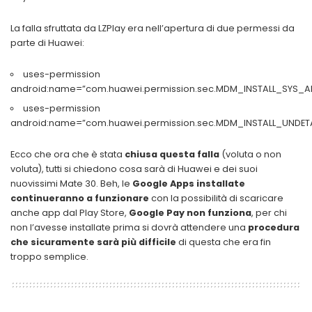
La falla sfruttata da LZPlay era nell’apertura di due permessi da
parte di Huawei:
uses-permission
android:name=”com.huawei.permission.sec.MDM_INSTALL_SYS_A
uses-permission
android:name=”com.huawei.permission.sec.MDM_INSTALL_UNDET
Ecco che ora che è stata
chiusa questa falla
(voluta o non
voluta), tutti si chiedono cosa sarà di Huawei e dei suoi
nuovissimi Mate 30. Beh, le
Google Apps installate
continueranno a funzionare
con la possibilità di scaricare
anche app dal Play Store,
Google Pay non funziona
, per chi
non l’avesse installate prima si dovrà attendere una
procedura
che sicuramente sarà più difficile
di questa che era fin
troppo semplice.