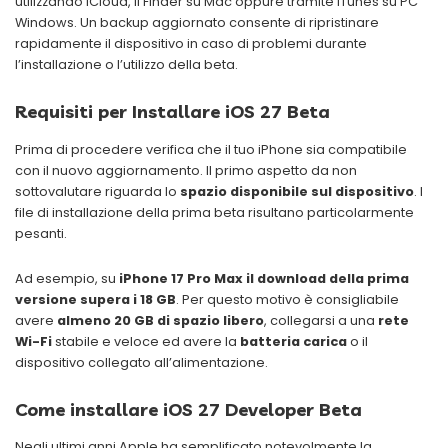
utilizzando iCloud, il Finder su Mac oppure tramite iTunes su PC
Windows. Un backup aggiornato consente di ripristinare
rapidamente il dispositivo in caso di problemi durante
l’installazione o l’utilizzo della beta.
Requisiti per Installare iOS 27 Beta
Prima di procedere verifica che il tuo iPhone sia compatibile
con il nuovo aggiornamento. Il primo aspetto da non
sottovalutare riguarda lo
spazio disponibile sul dispositivo
. I
file di installazione della prima beta risultano particolarmente
pesanti.
Ad esempio, su
iPhone 17 Pro Max il download della prima
versione supera i 18 GB
. Per questo motivo è consigliabile
avere
almeno 20 GB di spazio libero
, collegarsi a una
rete
Wi-Fi
stabile e veloce ed avere la
batteria carica
o il
dispositivo collegato all’alimentazione.
Come installare iOS 27 Developer Beta
Negli ultimi anni Apple ha semplificato notevolmente la