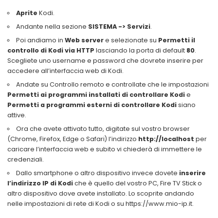
Aprite
Kodi.
Andante nella sezione
SISTEMA -> Servizi
.
Poi andiamo in
Web server
e selezionate su
Permetti il
controllo di Kodi via HTTP
lasciando la porta di default
80
.
Scegliete uno username e password che dovrete inserire per
accedere all’interfaccia web di Kodi.
Andate su Controllo remoto e controllate che le impostazioni
Permetti ai programmi installati di controllare Kodi
e
Permetti a programmi esterni di controllare Kodi
siano
attive.
Ora che avete attivato tutto, digitate sul vostro browser
(Chrome, Firefox, Edge o Safari) l’indirizzo
http://localhost
per
caricare l’interfaccia web e subito vi chiederà di immettere le
credenziali.
Dallo smartphone o altro dispositivo invece dovete
inserire
l’indirizzo IP di Kodi
che è quello del vostro PC, Fire TV Stick o
altro dispositivo dove avete installato. Lo scoprite andando
nelle impostazioni di rete di Kodi o su https://www.mio-ip.it.