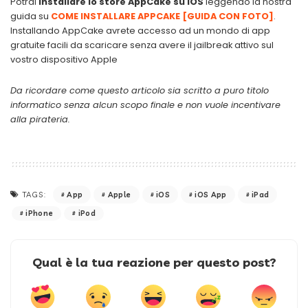
Potrai
installare lo store AppCake su iOS
leggendo la nostra
guida su
COME INSTALLARE APPCAKE [GUIDA CON FOTO]
.
Installando AppCake avrete accesso ad un mondo di app
gratuite facili da scaricare senza avere il jailbreak attivo sul
vostro dispositivo Apple
Da ricordare come questo articolo sia scritto a puro titolo
informatico senza alcun scopo finale e non vuole incentivare
alla pirateria.
App
Apple
iOS
iOS App
iPad
TAGS:
iPhone
iPod
Qual è la tua reazione per questo post?