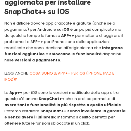
aggiornata per installare
SnapChat++ su iOS
Non è difficile trovare app craccate e gratuite (anche se a
pagamento) per Android e su
iOS
è un po più complicato ma
da qualche tempo le famose
APP++
permettono di aggirare il
problema. Le APP++ per iPhone sono delle applicazioni
modificate che sono identiche all’originale ma che
integrano
funzioni aggiuntive
e
sbloccano le funzionalità
disponibili
nelle
versioni a pagamento
.
LEGGI ANCHE:
COSA SONO LE APP++ PER IOS (IPHONE, IPAD E
IPOD)?
Le
App++
per iOS sono le versioni modificate delle app
e tra
queste c’è anche
SnapChat++
che in pratica permette di
avere tante funzionalità in più rispetto a quella ufficiale
.
Potremo installare
SnapChat++ senza invalidare la garanzia
e
senza avere il jailbreak
, insomma il delitto perfetto per
ottenere tutte le funzioni sbloccate in un click.