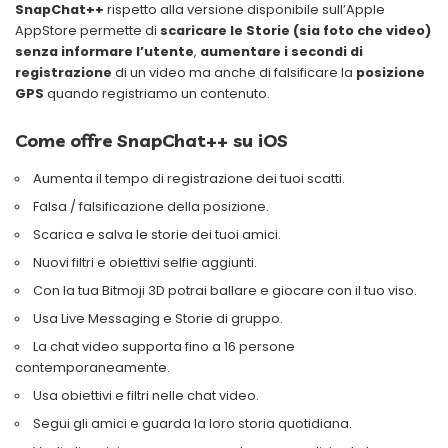
SnapChat++
rispetto alla versione disponibile sull’Apple
AppStore permette di
scaricare le Storie (sia foto che video)
senza informare l’utente
,
aumentare i secondi di
registrazione
di un video ma anche di falsificare la
posizione
GPS
quando registriamo un contenuto.
Come offre SnapChat++ su iOS
Aumenta il tempo di registrazione dei tuoi scatti.
Falsa / falsificazione della posizione.
Scarica e salva le storie dei tuoi amici.
Nuovi filtri e obiettivi selfie aggiunti.
Con la tua Bitmoji 3D potrai ballare e giocare con il tuo viso.
Usa Live Messaging e Storie di gruppo.
La chat video supporta fino a 16 persone
contemporaneamente.
Usa obiettivi e filtri nelle chat video.
Segui gli amici e guarda la loro storia quotidiana.