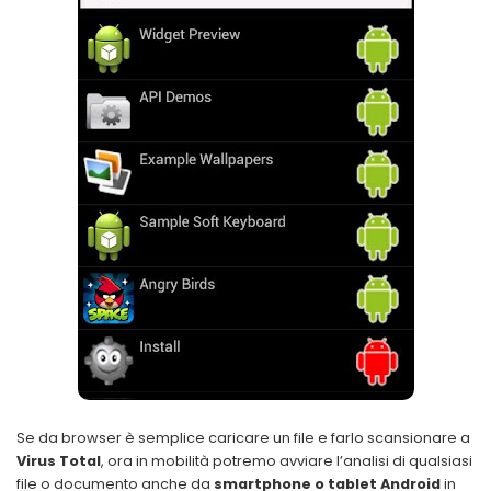
Se da browser è semplice caricare un file e farlo scansionare a
Virus Total
, ora in mobilità potremo avviare l’analisi di qualsiasi
file o documento anche da
smartphone o tablet Android
in