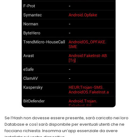
Se l’Hash non dovesse essere presente, sarà caricato nei loro
Database e così sarà disponibile per eventuali utenti che ne
facciano richiesta. Insomma un’app essenziale da avere