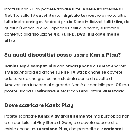
Infatti su Kanix Play potrete trovare tutte le serie trasmesse su
Netflix
, sulla TV
satellitare
, il
digitale terrestre
e molto altro,
tutto in streaming su Android gratis. Sono indicizzati tutti i
film
, da
quelli più vecchi a quelli appena usciti al cinema, si trovano
contenuti alla risoluzione
4K, FullHD, DVD, BluRay e molto
altro
.
Su quali dispositivi posso usare Kanix Play?
Kanix Play è compatibile
con
smartphone
e
tablet
Android,
TV Box
Android ed anche su
Fire TV Stick
anche se dovrete
adattarvi ad una grafica non studiata per la chiavetta di
Amazon, ma funziona alla grande. Non è disponibile per
iOS
ma
potete usarla su
Windows
e
MAC
con l’emulatore
Bluestack
.
Dove scaricare Kanix Play
Potete scaricare
Kanix Play gratuitamente
ma purtroppo non
è disponibile sul Play Store di Google e dovete sapere che
esiste anche una
versione Plus
, che permette di
scaricare
i