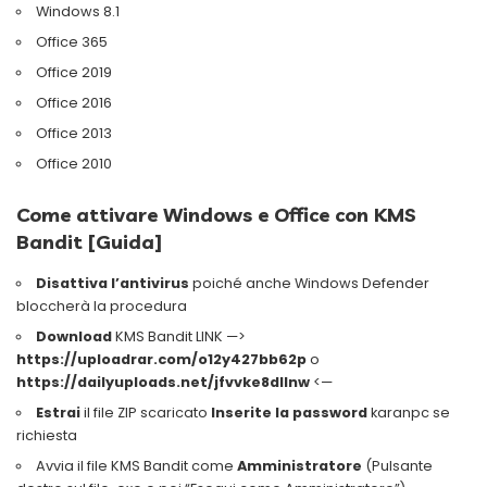
Windows 8.1
Office 365
Office 2019
Office 2016
Office 2013
Office 2010
Come attivare Windows e Office con KMS
Bandit [Guida]
Disattiva l’antivirus
poiché anche Windows Defender
bloccherà la procedura
Download
KMS Bandit LINK —>
https://uploadrar.com/o12y427bb62p
o
https://dailyuploads.net/jfvvke8dllnw
<—
Estrai
il file ZIP scaricato
Inserite la password
karanpc se
richiesta
Avvia il file KMS Bandit come
Amministratore
(Pulsante