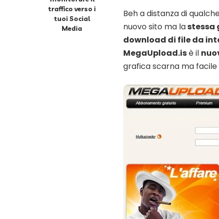
traffico verso i
Beh a distanza di qualch
tuoi Social
nuovo sito ma la
stessa 
Media
download di file da in
MegaUpload.is
è il
nuo
grafica scarna ma facile