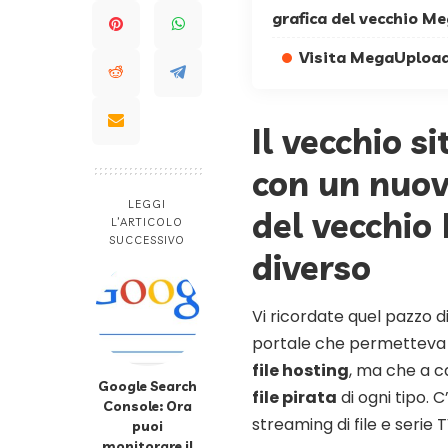
grafica del vecchio M
Visita MegaUploa
Il vecchio s
con un nuovo
LEGGI
del vecchi
L’ARTICOLO
SUCCESSIVO
diverso
Vi ricordate quel pazzo d
portale che permetteva 
file hosting
, ma che a ca
Google Search
file pirata
di ogni tipo. 
Console: Ora
streaming di file e serie
puoi
monitorare il