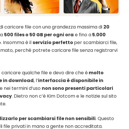
di caricare file con una grandezza massima di
20
 a
500 files o 50 GB per ogni ora
e fino a
5.000
o
. Insomma è il
servizio perfetto
per scambiarci file,
mato, perché potrete caricare file senza registrarvi
 caricare qualche file e devo dire che è
molto
he in download
, l’
interfaccia è disponibile in
 nei termini d’uso
non sono presenti particolari
ivacy
. Dietro non c’è Kim Dotcom e le notizie sul sito
te.
lizzarlo per scambiarsi file non sensibili
. Questo
i file privati in mano a gente non accreditata.