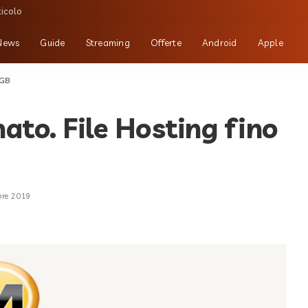
ticolo
News
Guide
Streaming
Offerte
Android
Apple
0GB
to. File Hosting fino
bre 2019