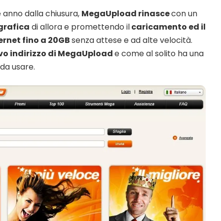
e anno dalla chiusura,
MegaUpload rinasce
con un
grafica
di allora e promettendo il
caricamento ed il
ternet fino a 20GB
senza attese e ad alte velocità.
vo indirizzo di MegaUpload
e come al solito ha una
 da usare.