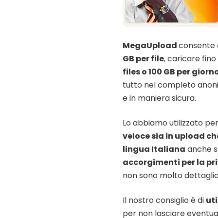
MegaUpload
consente 
GB per file
, caricare fino
files o 100 GB per giorn
tutto nel completo anoni
e in maniera sicura.
Lo abbiamo utilizzato per
veloce sia in upload c
lingua Italiana
anche se
accorgimenti per la pr
non sono molto dettaglia
Il nostro consiglio è di
uti
per non lasciare eventual