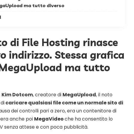
egaUpload ma tutto diverso
d
ito di File Hosting rinasce
 indirizzo. Stessa grafica
o MegaUpload ma tutto
i
Kim Dotcom
, creatore di
MegaUpload
, il noto
di
caricare qualsiasi file come un normale sito di
usa dei controlli pari a zero, era un contenitore di
C’era anche poi
MegaVideo
che ha consentito lo
 TV senza attese e con poca pubblicità.