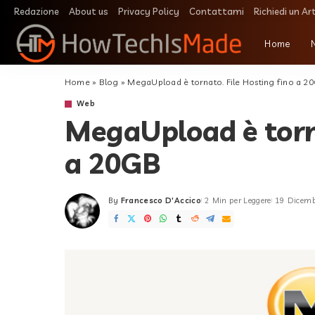
Redazione
About us
Privacy Policy
Contattami
Richiedi un Ar
Home
Home
»
Blog
»
MegaUpload è tornato. File Hosting fino a 2
Web
MegaUpload è torna
a 20GB
By
Francesco D'Accico
2 Min per Leggere
19 Dicem
Posted
by