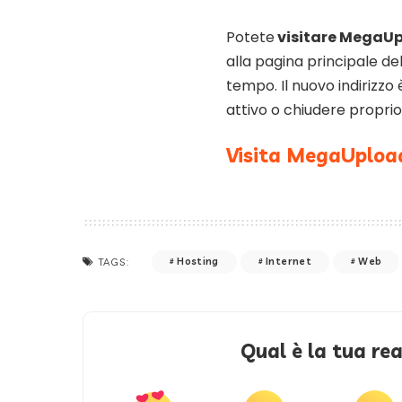
Potete
visitare MegaUp
alla pagina principale de
tempo. Il nuovo indirizz
attivo o chiudere propri
Visita MegaUploa
Hosting
Internet
Web
TAGS:
Qual è la tua re