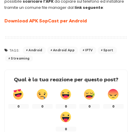
possibile
scaricare l’APK
da copiare sul telefono ed installare
tramite un comune file manager dal
link seguente
:
Download APK SopCast per Android
Android
Android App
IPTV
Sport
TAGS:
Streaming
Qual è la tua reazione per questo post?
0
0
0
0
0
0