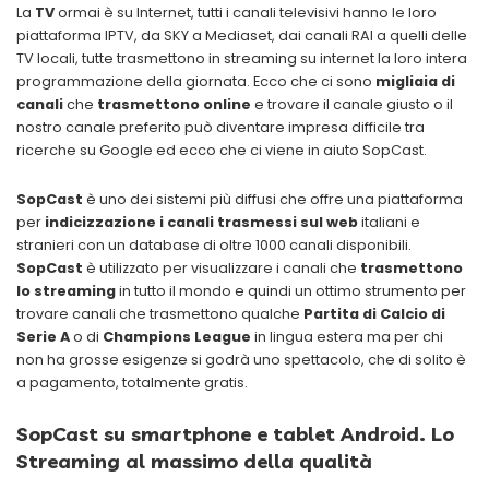
La
TV
ormai è su Internet, tutti i canali televisivi hanno le loro
piattaforma IPTV, da SKY a Mediaset, dai canali RAI a quelli delle
TV locali, tutte trasmettono in streaming su internet la loro intera
programmazione della giornata. Ecco che ci sono
migliaia di
canali
che
trasmettono online
e trovare il canale giusto o il
nostro canale preferito può diventare impresa difficile tra
ricerche su Google ed ecco che ci viene in aiuto SopCast.
SopCast
è uno dei sistemi più diffusi che offre una piattaforma
per
indicizzazione
i canali trasmessi sul web
italiani e
stranieri con un database di oltre 1000 canali disponibili.
SopCast
è utilizzato per visualizzare i canali che
trasmettono
lo streaming
in tutto il mondo e quindi un ottimo strumento per
trovare canali che trasmettono qualche
Partita di Calcio di
Serie A
o di
Champions League
in lingua estera ma per chi
non ha grosse esigenze si godrà uno spettacolo, che di solito è
a pagamento, totalmente gratis.
SopCast su smartphone e tablet Android. Lo
Streaming al massimo della qualità