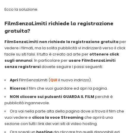
Ecco la soluzione.
FilmSenzaLimiti richiede la registrazione
gratuita?
FilmSenzaLimiti non richiede la registrazione gratuita
per
vedere i filmati, ma la solita pubblicità vi indirizzerà verso il click
facile su siti falsi. Il tutto è creato ad arte per
ottenere click
sugli annunci
. In particolare per
usare FilmSenzaLimiti
senza registrarsi
dovete seguire i passi seguenti:
Apri
FilmSenzaLimiti (
QUI
il nuovo indirizzo).
Ricerca
il film che vuoi guardare ed apri la pagina.
NON cliccare sui pulsanti GUARDA IL FILM
perché è
pubblicità ingannevole.
Ora vai nella parte alta della pagina dove si trova il film che
vuoi vedere e
clicca la voce Streaming
che aprirà una
sezione con tutti i link dei vari siti di video hosting.
Ora scegli un
hosting
da cliccare tra quelli disponibili ed