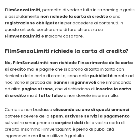
FilmSenzaLimiti
, permette di vedere tutto in streaming e gratis
e assolutamente
non richiede la carta di credito
o una
registrazione obbligatoria
per accedere ai contenuti. In
questo articolo cercheremo di fare chiarezza su
FilmSenzaLimiti
e indicarvi cosa fare.
FilmSenzaLimiti richiede la carta di credito?
No, FilmSenzaLimiti non richiede l’inserimento della carta
di credito
ma le pagine che si aprono di tanto in tanto con
richiesta della carta di credito, sono delle
pubblicità
create ad
hoc. Sono in pratica dei
banner ingannevoli
che rimandando
ad altre
pagine strane,
che vi richiedono di
inserire la carta
di credito
ma è
tutto falso
e non dovete inserire nulla.
Come se non bastasse
cliccando su uno di questi annunci
potrete ricevere dello
spam
,
attivare servizi a pagamento
sul vostro smartphone o
carpire i dati
della vostra carta di
credito. Insomma FilmSenzaLimiti è pieno di pubblicità
ingannevole ma il suo utilizzo è gratuito.