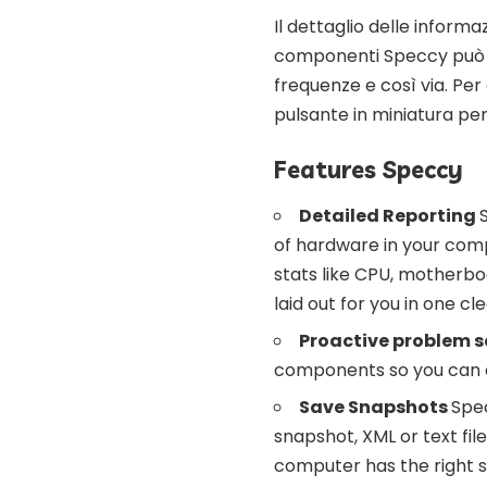
Il dettaglio delle informaz
componenti Speccy può m
frequenze e così via. Per 
pulsante in miniatura per
Features Speccy
Detailed Reporting
of hardware in your com
stats like CPU, motherbo
laid out for you in one cl
Proactive problem s
components so you can e
Save Snapshots
Spec
snapshot, XML or text fil
computer has the right s