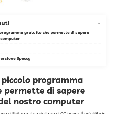
nuti
 programma gratuito che permette di sapere
o computer
ersione Speccy
n piccolo programma
e permette di sapere
del nostro computer
one di Piriform, il produttore di CCleaner. È un’utility in