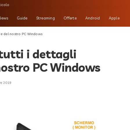
ticolo
News
Guide
Streaming
Offerte
Android
Apple
are del nostro PC Windows
utti i dettagli
 nostro PC Windows
re 2019