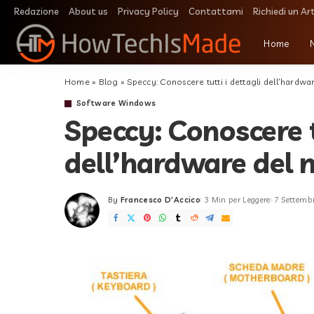
Redazione
About us
Privacy Policy
Contattami
Richiedi un Ar
Home
Home
»
Blog
»
Speccy: Conoscere tutti i dettagli dell’hardw
Software Windows
Speccy: Conoscere t
dell’hardware del
By
Francesco D'Accico
3 Min per Leggere
7 Settemb
Posted
by