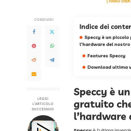
CONDIVIDI
Indice dei conte
Speccy è un piccolo
l’hardware del nostr
Features Speccy
Download ultima v
Speccy è u
LEGGI
gratuito ch
L’ARTICOLO
SUCCESSIVO
l’hardware 
Speccy
è l’ultima invenzi