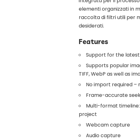
integrata per il processo 
elementi organizzati in m
raccolta di filtri utili pe
desiderati.
Features
Support for the lates
Supports popular imag
TIFF, WebP as well as i
No import required – n
Frame-accurate seek
Multi-format timeline
project
Webcam capture
Audio capture