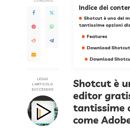
CONDIVIDI
Indice dei conte
Shotcut è uno dei m
tantissime opzioni di
Features
Download Shotcut
Download Shotcut
LEGGI
Shotcut è un
L’ARTICOLO
SUCCESSIVO
editor grat
tantissime o
come Adobe