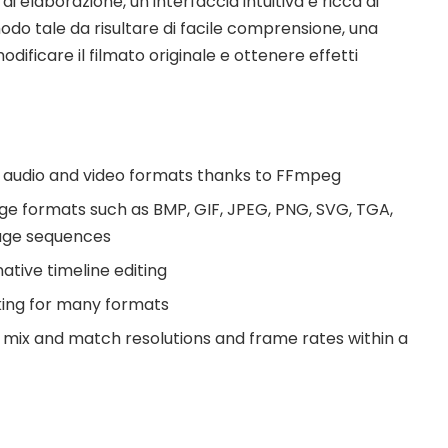
di elaborazione, un’interfaccia intuitiva e ricca di
odo tale da risultare di facile comprensione, una
r modificare il filmato originale e ottenere effetti
t audio and video formats thanks to FFmpeg
e formats such as BMP, GIF, JPEG, PNG, SVG, TGA,
mage sequences
ative timeline editing
ing for many formats
: mix and match resolutions and frame rates within a