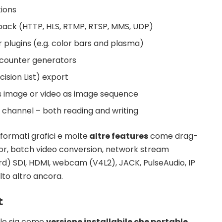
tions
ack (HTTP, HLS, RTMP, RTSP, MMS, UDP)
 plugins (e.g. color bars and plasma)
d counter generators
ision List) export
s image or video as image sequence
a channel – both reading and writing
formati grafici e molte
altre features
come drag-
itor, batch video conversion, network stream
d) SDI, HDMI, webcam (V4L2), JACK, PulseAudio, IP
lto altro ancora.
t
ile sia come
versione installabile che portable