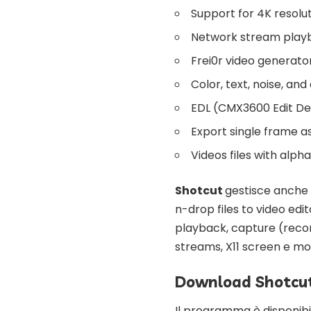
Support for 4K resolu
Network stream playb
Frei0r video generator
Color, text, noise, an
EDL (CMX3600 Edit Dec
Export single frame a
Videos files with alph
Shotcut
gestisce anche 
n-drop files to video ed
playback, capture (recor
streams, X11 screen e mo
Download Shotcu
Il programma è disponib