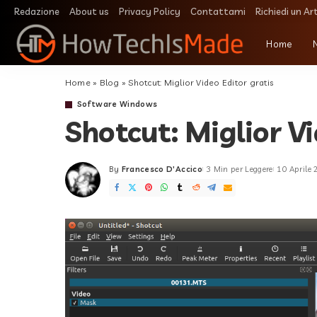
Redazione
About us
Privacy Policy
Contattami
Richiedi un Ar
Home
Home
»
Blog
»
Shotcut: Miglior Video Editor gratis
Software Windows
Shotcut: Miglior Vi
By
Francesco D'Accico
3 Min per Leggere
10 Aprile
Posted
by