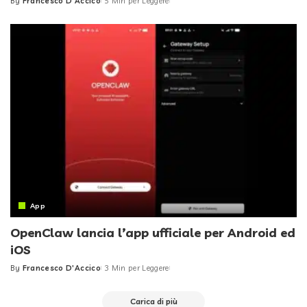
By
Francesco D'Accico
5 Min per Leggere
Posted
by
App
OpenClaw lancia l’app ufficiale per Android ed
iOS
By
Francesco D'Accico
3 Min per Leggere
Posted
by
Carica di più