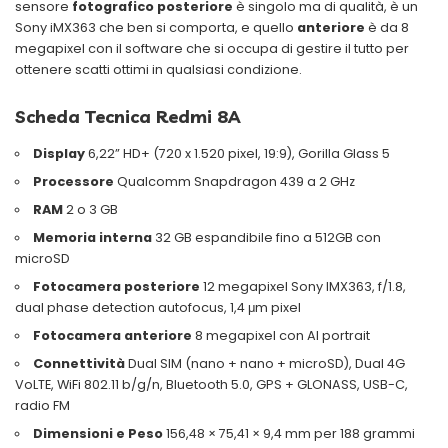
sensore
fotografico posteriore
è singolo ma di qualità, è un
Sony iMX363 che ben si comporta, e quello
anteriore
è da 8
megapixel con il software che si occupa di gestire il tutto per
ottenere scatti ottimi in qualsiasi condizione.
Scheda Tecnica Redmi 8A
Display
6,22” HD+ (720 x 1.520 pixel, 19:9), Gorilla Glass 5
Processore
Qualcomm Snapdragon 439 a 2 GHz
RAM
2 o 3 GB
Memoria interna
32 GB espandibile fino a 512GB con
microSD
Fotocamera posteriore
12 megapixel Sony IMX363, f/1.8,
dual phase detection autofocus, 1,4 μm pixel
Fotocamera anteriore
8 megapixel con AI portrait
Connettività
Dual SIM (nano + nano + microSD), Dual 4G
VoLTE, WiFi 802.11 b/g/n, Bluetooth 5.0, GPS + GLONASS, USB-C,
radio FM
Dimensioni e Peso
156,48 × 75,41 × 9,4 mm per 188 grammi