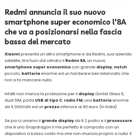
Redmi annuncia il suo nuovo
smartphone super economico l’8A
che va a posizionarsi nella fascia
bassa del mercato
Xiaomi
presenta un altro smartphone e da Redmi, sua azienda
satellite, tira fuori dal cilindro il
Redmi 8A
, un nuovo
smartphone super economico
con grande
display
,
notch
piccolo,
batteria
enorme ed un hardware ben bilanciato che
non si fa mancare nulla.
Infatti non manca la protezione per il
display
Gorilal Glass 5,
dual SIM, porta
USB di tipo C
,
radio FM
, una
batteria
enorme
da 5.000mAh ed un
prezzo
inferiore ai 90 euro (in India).
Se poi ci uniamo il
grande display
da 6.2 pollici e il
processore
che è uno Snapdragon il mix perfetto è composto con un
dispositivo a basso costo ma che non rinuncia proprio a nulla. Il