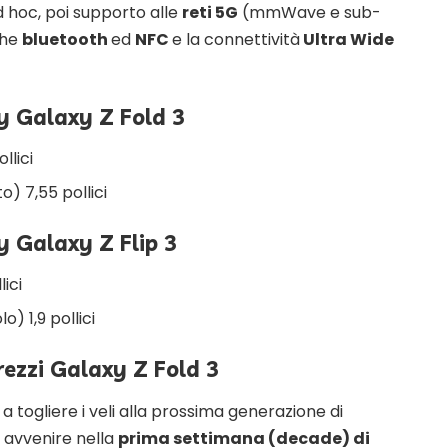
d hoc, poi supporto alle
reti 5G
(mmWave e sub-
che
bluetooth
ed
NFC
e la connettività
Ultra Wide
y Galaxy Z Fold 3
llici
o) 7,55 pollici
y Galaxy Z Flip 3
lici
o) 1,9 pollici
rezzi Galaxy Z Fold 3
togliere i veli alla prossima generazione di
 avvenire nella
prima settimana (decade) di