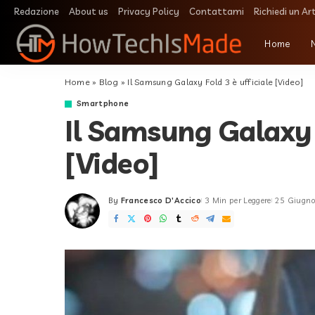
Redazione
About us
Privacy Policy
Contattami
Richiedi un Ar
Home
Home
»
Blog
»
Il Samsung Galaxy Fold 3 è ufficiale [Video]
Smartphone
Il Samsung Galaxy F
[Video]
By
Francesco D'Accico
3 Min per Leggere
25 Giugn
Posted
by