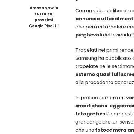
Amazon svela
Con un video deliberatam
tutto sui
annuncia ufficialmente
prossimi
Google Pixel 11
che però ci fa vedere co
pieghevoli
dell’azienda
Trapelati nei primi rend
Samsung ha pubblicato o
trapelate nelle settiman
esterno quasi full scre
alla precedente generaz
In pratica sembra un
ve
smartphone leggerment
fotografico
è compost
grandangolare, un sensor
che una
fotocamera an