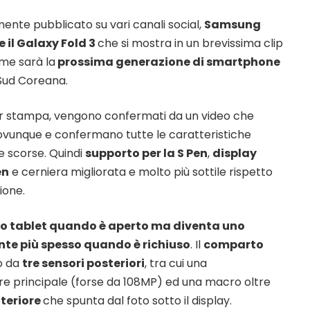
ente pubblicato su vari canali social,
Samsung
 il Galaxy Fold 3
che si mostra in un brevissima clip
me sarà la
prossima generazione di smartphone
 Sud Coreana.
er stampa, vengono confermati da un video che
vunque e confermano tutte le caratteristiche
e scorse. Quindi
supporto per la S Pen
,
display
en
e cerniera migliorata e molto più sottile rispetto
ione.
ro tablet quando è aperto ma diventa uno
e più spesso quando è richiuso
. Il
comparto
o da
tre sensori posteriori
, tra cui una
e principale (forse da 108MP) ed una macro oltre
teriore
che spunta dal foto sotto il display.