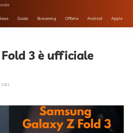
ticolo
News
Guide
Streaming
Offerte
Android
Apple
old 3 è ufficiale
o 2021