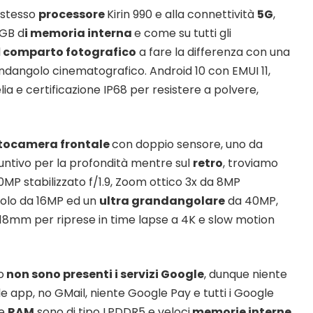
 stesso
processore
Kirin 990 e alla connettività
5G
,
6GB d
i memoria interna
e come su tutti gli
l
comparto fotografico
a fare la differenza con una
ndangolo cinematografico. Android 10 con EMUI 11,
ia e certificazione IP68 per resistere a polvere,
tocamera frontale
con doppio sensore, uno da
ntivo per la profondità mentre sul
retro
, troviamo
50MP stabilizzato f/1.9, Zoom ottico 3x da 8MP
golo da 16MP ed un
ultra grandangolare
da 40MP,
a 18mm per riprese in time lapse a 4K e slow motion
o
non sono presenti i servizi Google
, dunque niente
le app, no GMail, niente Google Pay e tutti i Google
ie
RAM
sono di tipo LPDDR5 e veloci
memorie interne