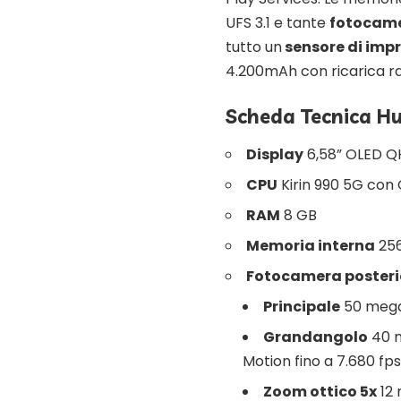
UFS 3.1 e tante
fotocam
tutto un
sensore di imp
4.200mAh con ricarica ra
Scheda Tecnica H
Display
6,58” OLED QH
CPU
Kirin 990 5G co
RAM
8 GB
Memoria interna
256
Fotocamera posteri
Principale
50 megap
Grandangolo
40 m
Motion fino a 7.680 fp
Zoom ottico 5x
12 