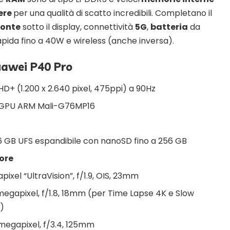
ere
per una qualità di scatto incredibili. Completano il
ronte
sotto il display, connettività
5G
,
batteria
da
pida fino a 40W e wireless (anche inversa).
uawei P40 Pro
D+ (1.200 x 2.640 pixel, 475ppi) a 90Hz
n GPU ARM Mali-G76MP16
 GB UFS espandibile con nanoSD fino a 256 GB
ore
ixel “UltraVision”, f/1.9, OIS, 23mm
egapixel, f/1.8, 18mm (per Time Lapse 4K e Slow
s)
megapixel, f/3.4, 125mm