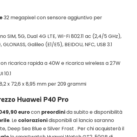
e
32 megapixel con sensore aggiuntivo per
no SIM, 5G, Dual 4G LTE, Wi-Fi 802.11 ac (2,4/5 GHz),
), GLONASS, Galileo (E1/E5), BEIDOU, NFC, USB 3.1
n ricarica rapida a 40W e ricarica wireless a 27W
 10.1
8,2 x 72,6 x 8,95 mm per 209 grammi
prezzo Huawei P40 Pro
1049,90 euro
con
preordini
da subito e disponibilità
rile
. Le
colorazioni
disponibili al lancio saranno
te, Deep Sea Blue e Silver Frost . Per chi acquisterà il
galo
lo smartwatch Huawei Watch GT2, 50GB di