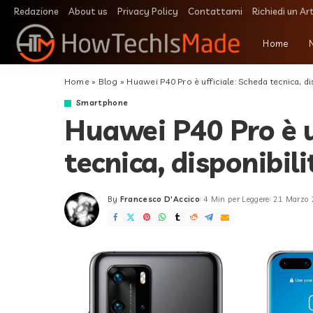
Redazione
About us
Privacy Policy
Contattami
Richiedi un Ar
Home
Home
»
Blog
»
Huawei P40 Pro è ufficiale: Scheda tecnica, dis
Smartphone
Huawei P40 Pro è u
tecnica, disponibili
By
Francesco D'Accico
4 Min per Leggere
21 Marzo
Posted
by