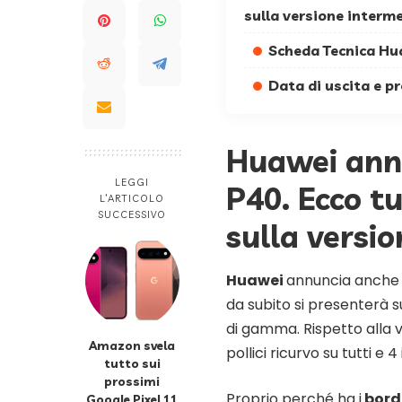
sulla versione interm
Scheda Tecnica Hu
Data di uscita e 
Huawei ann
LEGGI
P40. Ecco tu
L’ARTICOLO
SUCCESSIVO
sulla versi
Huawei
annuncia anche 
da subito si presenterà 
di gamma. Rispetto alla
Amazon svela
pollici ricurvo su tutti e 
tutto sui
prossimi
Proprio perché ha i
bordi
Google Pixel 11