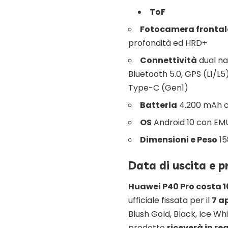
ToF
Fotocamera frontal
profondità ed HRD+
Connettività
dual na
Bluetooth 5.0, GPS (L1/L5
Type-C (Gen1)
Batteria
4.200 mAh co
OS
Android 10 con EMUI
Dimensioni e Peso
15
Data di uscita e 
Huawei P40 Pro costa 
ufficiale fissata per il
7 ap
Blush Gold, Black, Ice Whi
prodotto
riceverà in re