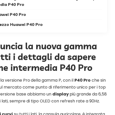
edia P40 Pro
awei P40 Pro
prezzo Huawei P40 Pro
uncia la nuova gamma
tti i dettagli da sapere
one intermedia P40 Pro
la versione Pro
della gamma P, con il
P40 Pro
che sin
sul mercato come punto di riferimento unico per i top
 versione base abbiamo un
display
più grande da 6,58
4 i lati, sempre di tipo OLED con refresh rate a 90Hz.
 curvi
su tutti i lati, la capsula auricolare, è integrata