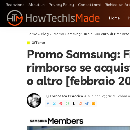
Redazione
About us
Privacy Policy
Contattami
Richiedi un Ar
Home
Home
»
Blog
»
Promo Samsung: Fino a 500 euro di rimborso s
Offerte
Promo Samsung: Fi
rimborso se acquis
o altro [febbraio 2
By
Francesco D'Accico
4 Min per Leggere
9 Febbrai
Posted
by