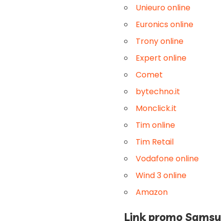
Unieuro online
Euronics online
Trony online
Expert online
Comet
bytechno.it
Monclick.it
Tim online
Tim Retail
Vodafone online
Wind 3 online
Amazon
Link promo Samsu