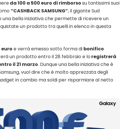
nere
da 100 a 500 euro di rimborso
su tantissimi suoi
promo
“CASHBACK SAMSUNG”
, il gigante Sud
na bella iniziativa che permette di ricevere un
quistate un prodotto tra quelli in elenco in questa
 euro
e verrà emesso sotto forma di
bonifico
terà un prodotto entro il 28 febbraio e lo
registrerà
tro il 21 marzo
. Dunque una bella iniziativa che è
amsung, vuol dire che è molto apprezzata degli
gadget in cambio ma soldi per risparmiare al netto