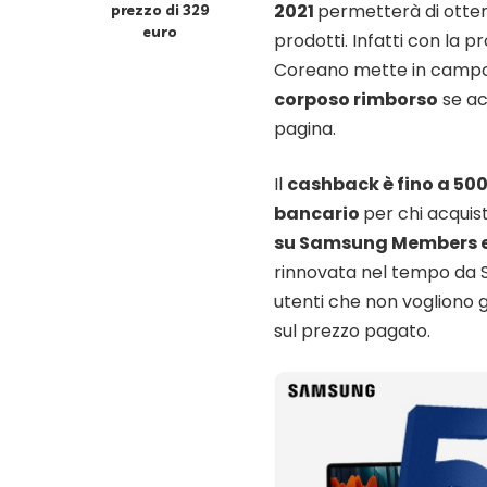
2021
permetterà di otte
prezzo di 329
euro
prodotti. Infatti con la 
Coreano mette in campo u
corposo rimborso
se ac
pagina.
Il
cashback è fino a 500
bancario
per chi acquis
su Samsung Members en
rinnovata nel tempo da S
utenti che non vogliono 
sul prezzo pagato.