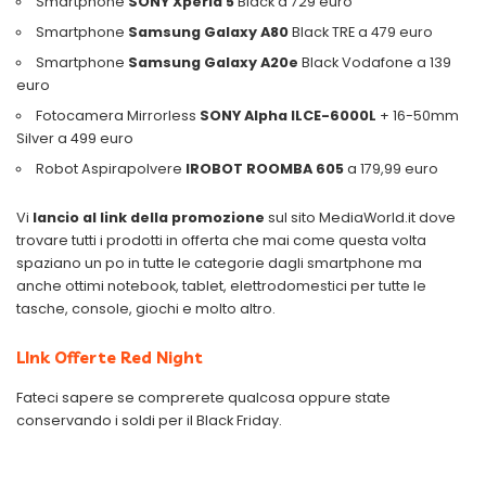
Smartphone
SONY Xperia 5
Black a 729 euro
Smartphone
Samsung Galaxy A80
Black TRE a 479 euro
Smartphone
Samsung Galaxy A20e
Black Vodafone a 139
euro
Fotocamera Mirrorless
SONY Alpha ILCE-6000L
+ 16-50mm
Silver a 499 euro
Robot Aspirapolvere
IROBOT ROOMBA 605
a 179,99 euro
Vi
lancio al link della promozione
sul sito MediaWorld.it dove
trovare tutti i prodotti in offerta che mai come questa volta
spaziano un po in tutte le categorie dagli smartphone ma
anche ottimi notebook, tablet, elettrodomestici per tutte le
tasche, console, giochi e molto altro.
LInk Offerte Red Night
Fateci sapere se comprerete qualcosa oppure state
conservando i soldi per il Black Friday.