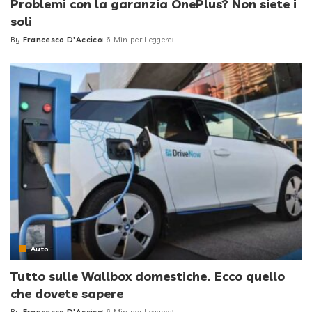
Problemi con la garanzia OnePlus? Non siete i
soli
By
Francesco D'Accico
6 Min per Leggere
Posted
by
Auto
Tutto sulle Wallbox domestiche. Ecco quello
che dovete sapere
By
Francesco D'Accico
6 Min per Leggere