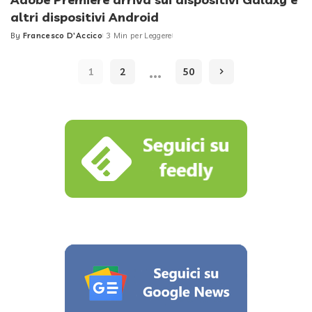
altri dispositivi Android
By
Francesco D'Accico
3 Min per Leggere
Posted
by
…
1
2
50