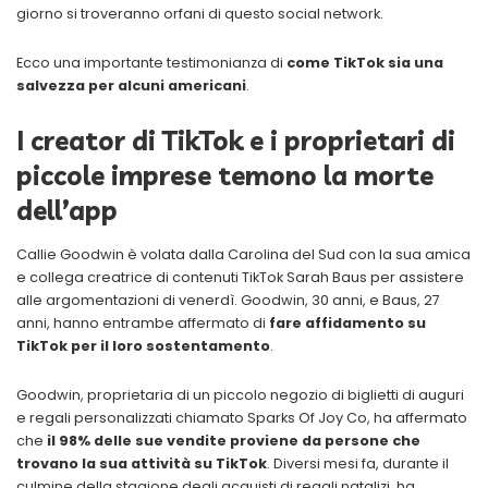
giorno si troveranno orfani di questo social network.
Ecco una importante testimonianza di
come TikTok sia una
salvezza per alcuni americani
.
I creator di TikTok e i proprietari di
piccole imprese temono la morte
dell’app
Callie Goodwin è volata dalla Carolina del Sud con la sua amica
e collega creatrice di contenuti TikTok Sarah Baus per assistere
alle argomentazioni di venerdì. Goodwin, 30 anni, e Baus, 27
anni, hanno entrambe affermato di
fare affidamento su
TikTok per il loro sostentamento
.
Goodwin, proprietaria di un piccolo negozio di biglietti di auguri
e regali personalizzati chiamato Sparks Of Joy Co, ha affermato
che
il 98% delle sue vendite proviene da persone che
trovano la sua attività su TikTok
. Diversi mesi fa, durante il
culmine della stagione degli acquisti di regali natalizi, ha