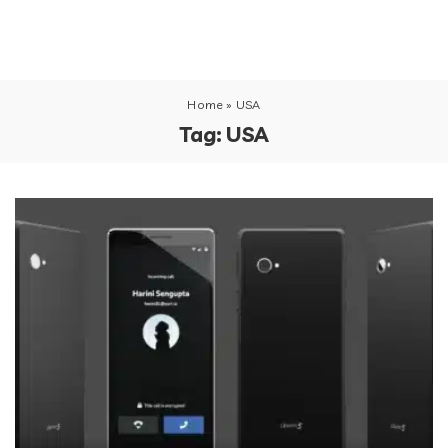
Home
»
USA
Tag:
USA