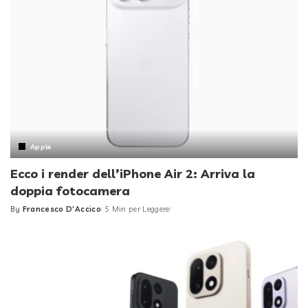
Apple
Ecco i render dell’iPhone Air 2: Arriva la
doppia fotocamera
By
Francesco D'Accico
5 Min per Leggere
Posted
by